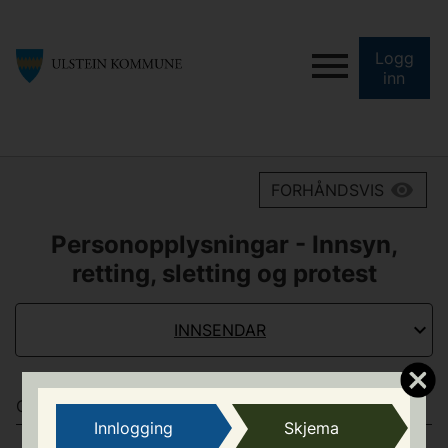
Logg
inn
FORHÅNDSVIS
Personopplysningar - Innsyn,
retting, sletting og protest
INNSENDAR
OM INNSENDAR
Innlogging
Skjema