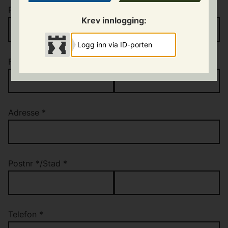
Rolle
*
Krev innlogging:
Logg inn via ID-porten
Fornamn
*
/
Etternamn
*
Adresse
*
Postnr
*
/
Stad
*
Telefon
*